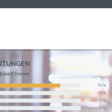
ERTUNGEN
,6 von 5 Sternen
78 %
12 %
3 %
2 %