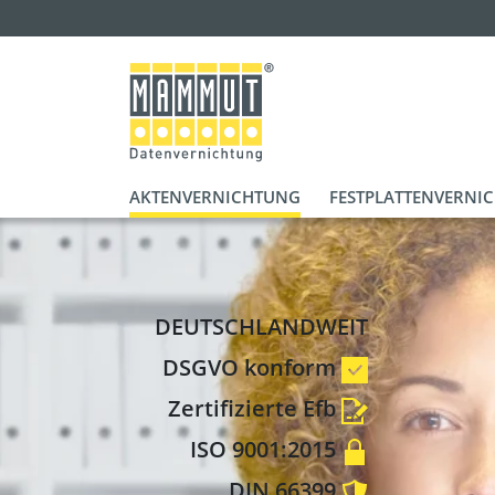
AKTENVERNICHTUNG
FESTPLATTENVERNI
DEUTSCHLANDWEIT
DSGVO konform
Zertifizierte Efb
ISO 9001:2015
DIN 66399