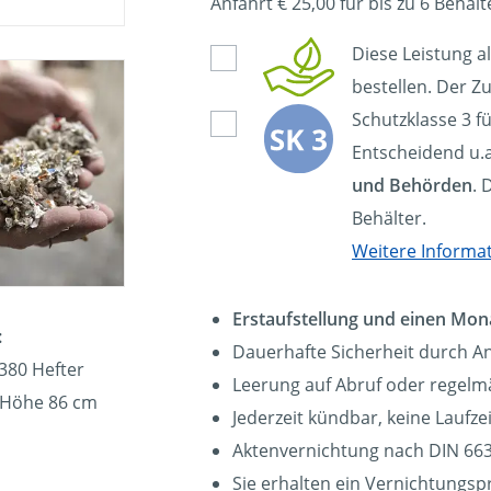
Anfahrt € 25,00 für bis zu 6 Behält
Diese Leistung a
bestellen. Der Zu
Schutzklasse 3 f
Entscheidend u.a
und Behörden
. 
Behälter.
Weitere Informa
Erstaufstellung und einen Mon
:
Dauerhafte Sicherheit durch A
380 Hefter
Leerung auf Abruf oder regelmä
, Höhe 86 cm
Jederzeit kündbar, keine Laufz
Aktenvernichtung nach DIN 663
Sie erhalten ein Vernichtungsp