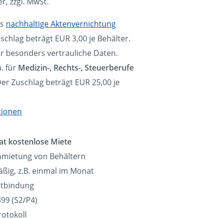
er, zzgl. MwSt.
ls
nachhaltige Aktenvernichtung
schlag beträgt EUR 3,00 je Behälter.
ür besonders vertrauliche Daten.
. für
Medizin-, Rechts-, Steuerberufe
Der Zuschlag beträgt EUR 25,00 je
tionen
at kostenlose Miete
nmietung von Behältern
ßig, z.B. einmal im Monat
eitbindung
99 (S2/P4)
rotokoll