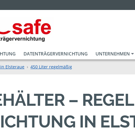
CHTUNG
DATENTRÄGERVERNICHTUNG
UNTERNEHMEN
in Elsteraue
450 Liter regelmäßig
EHÄLTER – REGEL
CHTUNG IN ELST