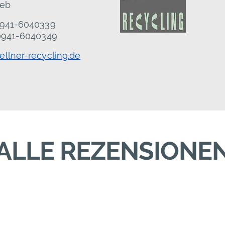
ieb
 0941-6040339
 0941-6040349
llner-recycling.de
ALLE REZENSIONE