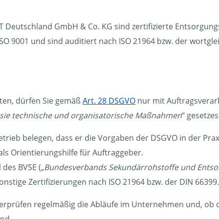
eutschland GmbH & Co. KG sind zertifizierte Entsorgungs
9001 und sind auditiert nach ISO 21964 bzw. der wortgleic
ten, dürfen Sie gemäß
Art. 28 DSGVO
nur mit Auftragsverar
s sie technische und organisatorische Maßnahmen
“ gesetze
trieb belegen, dass er die Vorgaben der DSGVO in der Praxi
als Orientierungshilfe für Auftraggeber.
 des BVSE („
Bundesverbands Sekundärrohstoffe und Ents
nstige Zertifizierungen nach ISO 21964 bzw. der DIN 66399.
rprüfen regelmäßig die Abläufe im Unternehmen und, ob di