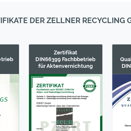
IFIKATE DER ZELLNER RECYCLING
Zertifikat
trieb
DIN66399 Fachb­betrieb
Qua
für Akten­vernichtung
DIN