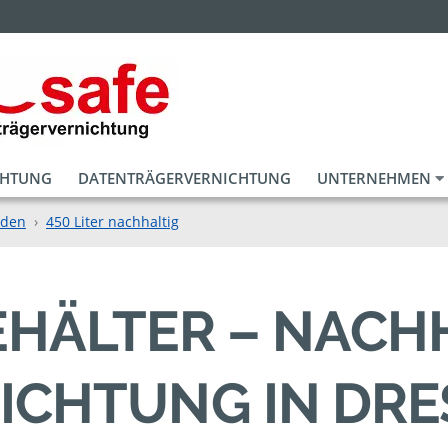
CHTUNG
DATENTRÄGERVERNICHTUNG
UNTERNEHMEN
sden
450 Liter nachhaltig
BEHÄLTER – NACH
ICHTUNG IN DR