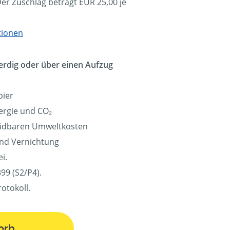
Der Zuschlag beträgt EUR 25,00 je
tionen
erdig oder über einen Aufzug
pier
ergie und CO₂
eidbaren Umweltkosten
und Vernichtung
i.
99 (S2/P4).
otokoll.
orb