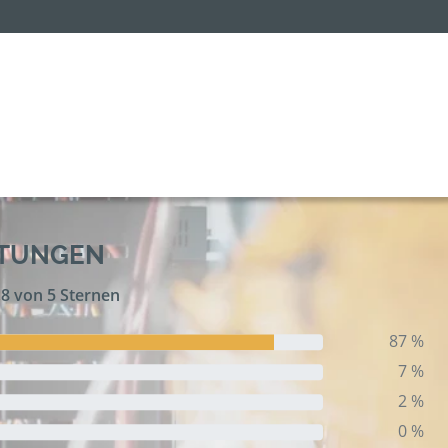
RTUNGEN
,8 von 5 Sternen
87 %
7 %
2 %
0 %