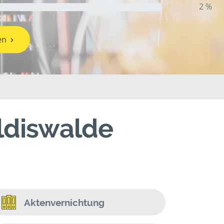
2 %
en
ldiswalde
Aktenvernichtung