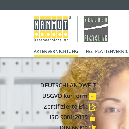
AKTENVERNICHTUNG
FESTPLATTENVERNI
DEUTSCHLANDWEIT
DSGVO konform
Zertifizierte Efb
ISO 9001:2015
DIN 66399