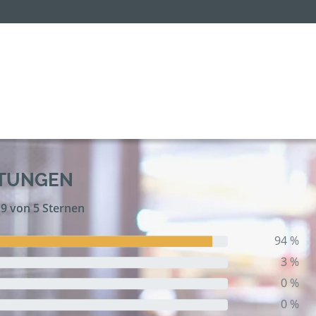
RTUNGEN
,9 von 5 Sternen
94 %
3 %
0 %
0 %