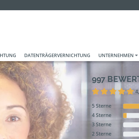
CHTUNG
DATENTRÄGERVERNICHTUNG
UNTERNEHMEN
997 BEWE
4
5 Sterne
4 Sterne
3 Sterne
2 Sterne