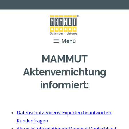
Zum
Inhalt
springen
Menü
MAMMUT
Aktenvernichtung
informiert:
Datenschutz-Videos: Experten beantworten
Kundenfragen
Aktuelle Informationen Mammut Deutschland