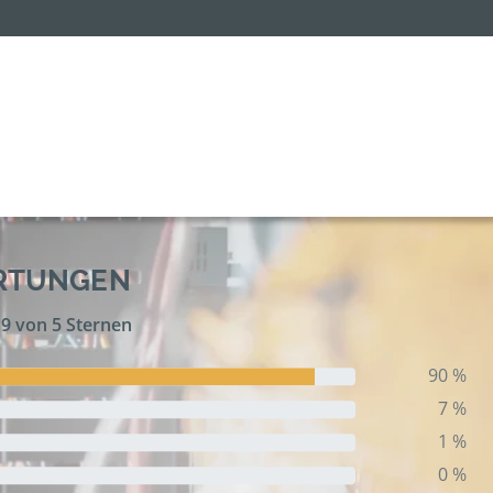
ERTUNGEN
,9 von 5 Sternen
90 %
7 %
1 %
0 %