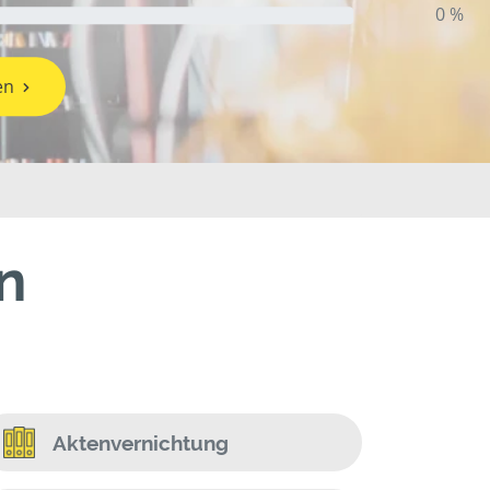
0 %
en
n
Aktenvernichtung