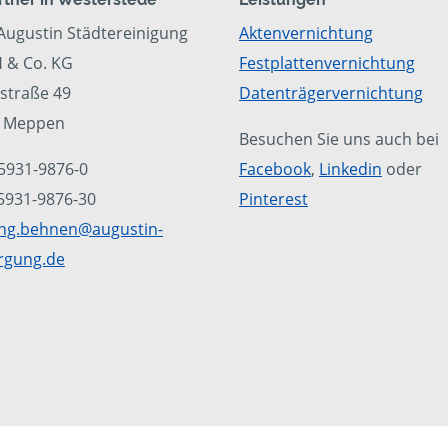
Augustin Städtereinigung
Aktenvernichtung
& Co. KG
Festplattenvernichtung
lstraße 49
Datenträgervernichtung
6 Meppen
Besuchen Sie uns auch bei
05931-9876-0
Facebook
,
Linkedin
oder
05931-9876-30
Pinterest
ng.behnen@augustin-
rgung.de