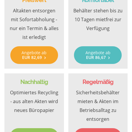
Preiswert
Komfortabel
Altakten entsorgen
Behälter stehen bis zu
mit Sofortabholung -
10 Tagen mietfrei zur
nur ein Termin & alles
Verfügung
ist erledigt
Angebote ab
Angebote ab
EUR 82,69
EUR 86,67
Nachhaltig
Regelmäßig
Optimiertes Recycling
Sicherheitsbehälter
- aus alten Akten wird
mieten & Akten im
neues Büropapier
Betriebsalltag zu
entsorgen