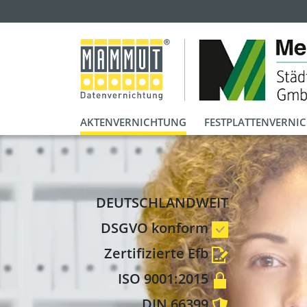
AKTENVERNICHTUNG
FESTPLATTENVERNI
DEUTSCHLANDWEIT
DSGVO konform
Zertifizierte Efb
ISO 9001:2015
DIN 66399