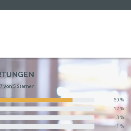
RTUNGEN
,7 von 5 Sternen
80 %
12 %
3 %
1 %