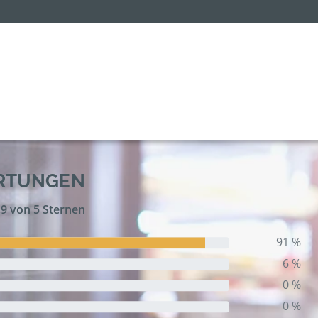
ERTUNGEN
,9 von 5 Sternen
91 %
6 %
0 %
0 %