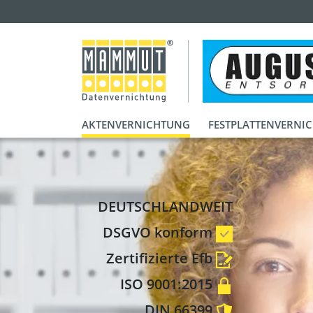
AKTENVERNICHTUNG
FESTPLATTENVERNI
DEUTSCHLANDWEIT
DSGVO konform
Zertifizierte Efb
ISO 9001:2015
DIN 66399