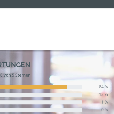
ERTUNGEN
,8 von 5 Sternen
84 %
12 %
1 %
0 %