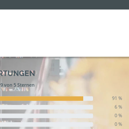
ERTUNGEN
,9 von 5 Sternen
91 %
6 %
0 %
0 %