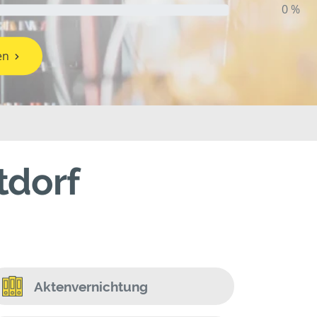
0 %
en
tdorf
Aktenvernichtung