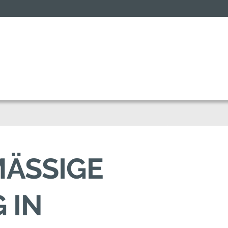
ÄSSIGE D
N O