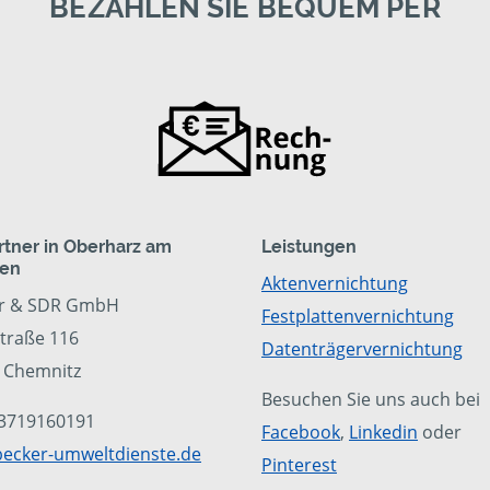
BEZAHLEN SIE BEQUEM PER
artner in Oberharz am
Leistungen
ken
Aktenvernichtung
r & SDR GmbH
Festplattenvernichtung
traße 116
Datenträgervernichtung
 Chemnitz
Besuchen Sie uns auch bei
 03719160191
Facebook
,
Linkedin
oder
ecker-umweltdienste.de
Pinterest