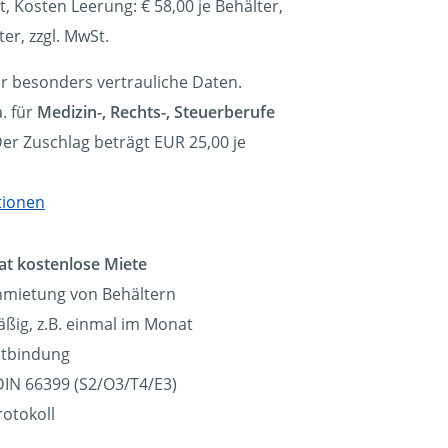
t, Kosten Leerung: €
58,00
je Behälter,
ter, zzgl. MwSt.
ür besonders vertrauliche Daten.
. für
Medizin-, Rechts-, Steuerberufe
Der Zuschlag beträgt EUR 25,00 je
tionen
at kostenlose Miete
nmietung von Behältern
ßig, z.B. einmal im Monat
eitbindung
IN 66399 (S2/O3/T4/E3)
rotokoll