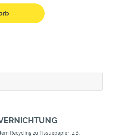
orb
NVERNICHTUNG
em Recycling zu Tissuepapier, z.B.