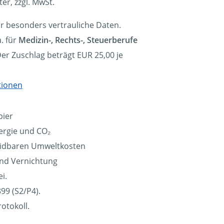
ter, zzgl. MwSt.
ür besonders vertrauliche Daten.
. für
Medizin-, Rechts-, Steuerberufe
Der Zuschlag beträgt EUR 25,00 je
tionen
pier
ergie und CO₂
eidbaren Umweltkosten
und Vernichtung
i.
99 (S2/P4).
otokoll.