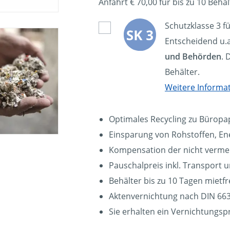
Anfahrt € 70,00 für bis zu 10 Behäl
Schutzklasse 3 f
Entscheidend u.a
und Behörden
. 
Behälter.
Weitere Informa
Optimales Recycling zu Büropa
Einsparung von Rohstoffen, En
Kompensation der nicht verm
Pauschalpreis inkl. Transport 
Behälter bis zu 10 Tagen mietfre
Aktenvernichtung nach DIN 663
Sie erhalten ein Vernichtungspr