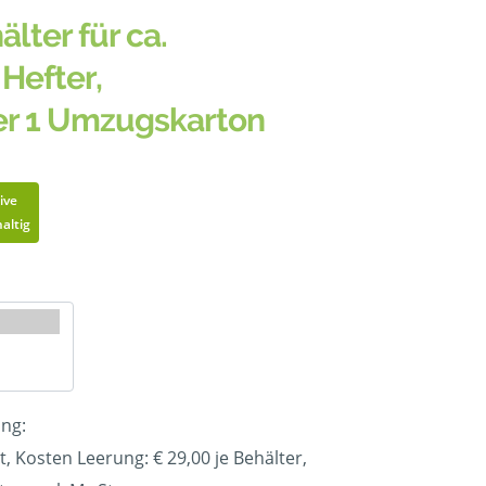
älter für ca.
Hefter,
er 1 Umzugskarton
ive
altig
ung:
t, Kosten Leerung: €
29,00
je Behälter,