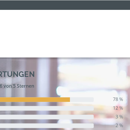
ERTUNGEN
,6 von 5 Sternen
78 %
12 %
3 %
2 %