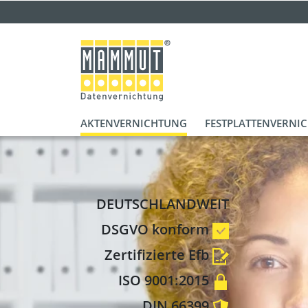
AKTENVERNICHTUNG
FESTPLATTENVERNI
DEUTSCHLANDWEIT
DSGVO konform
Zertifizierte Efb
ISO 9001:2015
DIN 66399