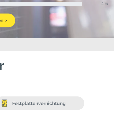
4 %
en
r
Festplattenvernichtung