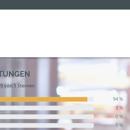
RTUNGEN
,9 von 5 Sternen
94 %
3 %
0 %
0 %