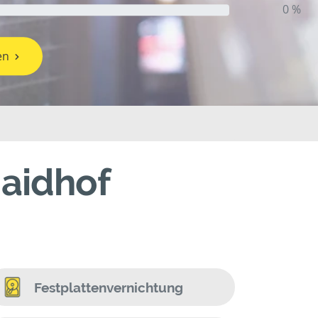
0 %
en
aidhof
Festplattenvernichtung