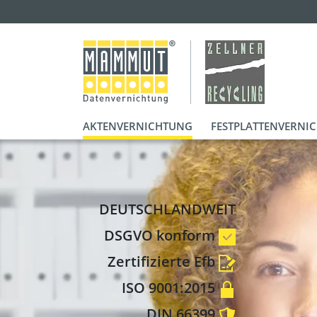
AKTENVERNICHTUNG
FESTPLATTENVERNI
DEUTSCHLANDWEIT
DSGVO konform
Zertifizierte Efb
ISO 9001:2015
DIN 66399