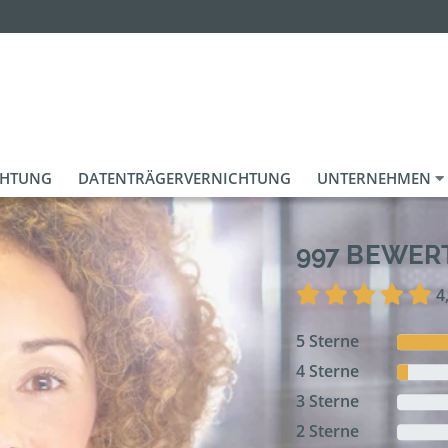
CHTUNG
DATENTRÄGERVERNICHTUNG
UNTERNEHMEN
997 BEWE
4
5 Sterne
4 Sterne
3 Sterne
2 Sterne