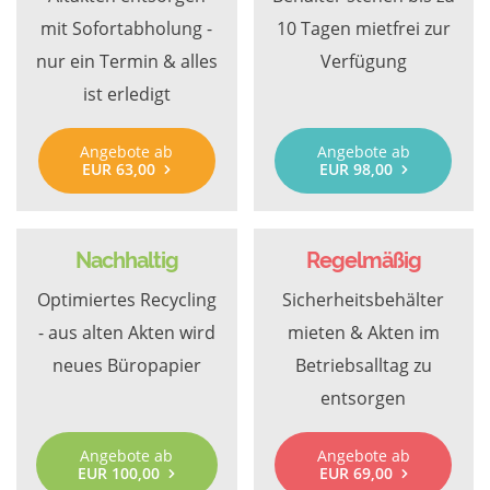
mit Sofortabholung -
10 Tagen mietfrei zur
nur ein Termin & alles
Verfügung
ist erledigt
Angebote ab
Angebote ab
EUR 63,00
EUR 98,00
Nachhaltig
Regelmäßig
Optimiertes Recycling
Sicherheitsbehälter
- aus alten Akten wird
mieten & Akten im
neues Büropapier
Betriebsalltag zu
entsorgen
Angebote ab
Angebote ab
EUR 100,00
EUR 69,00