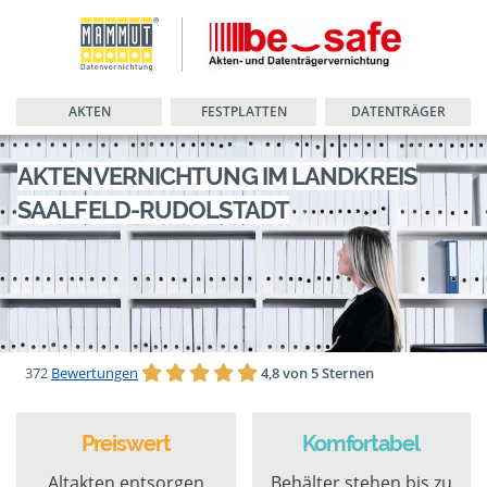
AKTEN
FESTPLATTEN
DATENTRÄGER
AKTENVERNICHTUNG IM LANDKREIS
SAALFELD-RUDOLSTADT
372
Bewertungen
4,8 von 5 Sternen
Preiswert
Komfortabel
Altakten entsorgen
Behälter stehen bis zu