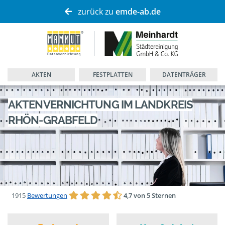
zurück zu
emde-ab.de
AKTEN
FESTPLATTEN
DATENTRÄGER
AKTENVERNICHTUNG IM LANDKREIS
RHÖN-GRABFELD
1915
Bewertungen
4,7 von 5 Sternen