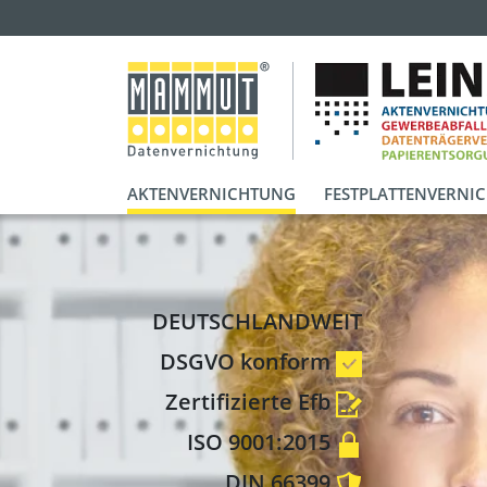
AKTENVERNICHTUNG
FESTPLATTENVERNI
DEUTSCHLANDWEIT
DSGVO konform
Zertifizierte Efb
ISO 9001:2015
DIN 66399