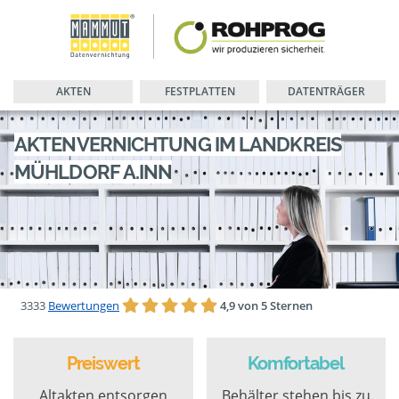
AKTEN
FESTPLATTEN
DATENTRÄGER
AKTENVERNICHTUNG IM LANDKREIS
MÜHLDORF A.INN
3333
Bewertungen
4,9 von 5 Sternen
Preiswert
Komfortabel
Altakten entsorgen
Behälter stehen bis zu