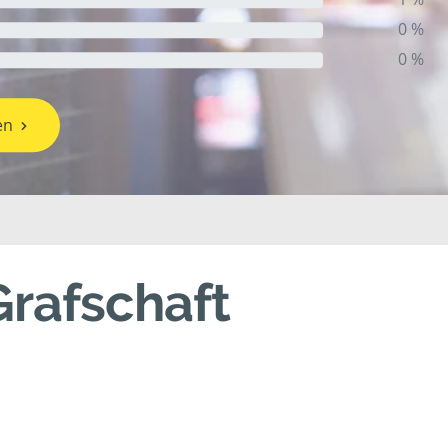
0 %
0 %
en
Grafschaft