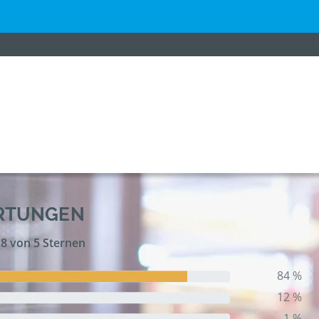
ERTUNGEN
,8 von 5 Sternen
84 %
12 %
1 %