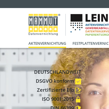
AKTENVERNICHTUNG
FESTPLATTENVERNI
DEUTSCHLANDWEIT
DSGVO konform
Zertifizierte Efb
ISO 9001:2015
DIN 66399