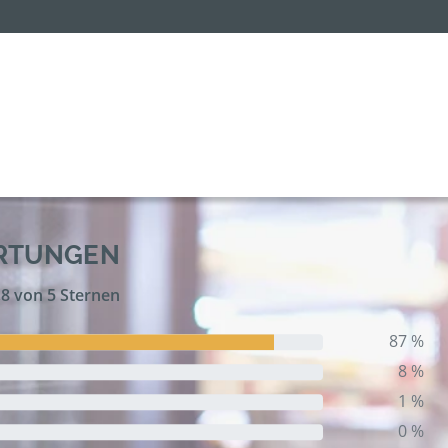
ERTUNGEN
,8 von 5 Sternen
87 %
8 %
1 %
0 %