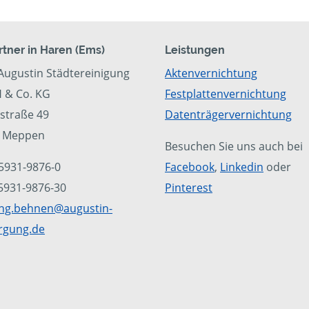
rtner in Haren (Ems)
Leistungen
Augustin Städtereinigung
Aktenvernichtung
& Co. KG
Festplattenvernichtung
lstraße 49
Datenträgervernichtung
6 Meppen
Besuchen Sie uns auch bei
05931-9876-0
Facebook
,
Linkedin
oder
05931-9876-30
Pinterest
ng.behnen@augustin-
rgung.de