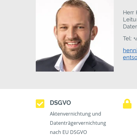
Herr
Leit
Date
Tel: 
henn
ents
DSGVO
Aktenvernichtung und
Datenträgervernichtung
nach EU DSGVO