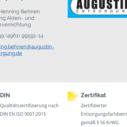
 Henning Behnen
ung Akten- und
nvernichtung
+49 (4961) 99591-14
ing.behnen@augustin-
orgung.de
DIN
Zertifikat
Qualitätszertifizierung nach
Zertifizierter
DIN EN ISO 9001:2015
Entsorgungsfachbetr
gemäß § 56 KrWG