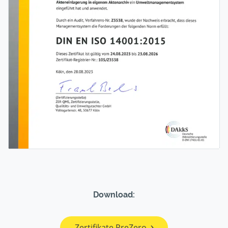
Download:
Zertifikate PreZero