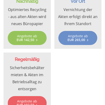
Nachhaltig
Vor Ort
Optimiertes Recycling
Vernichtung der
- aus alten Akten wird
Akten erfolgt direkt an
neues Büropapier
Ihrem Standort
Angebote ab
Angebote ab
EUR 142,50
EUR 265,00
Regelmäßig
Sicherheitsbehälter
mieten & Akten im
Betriebsalltag zu
entsorgen
Angebote ab
EUR 102,50