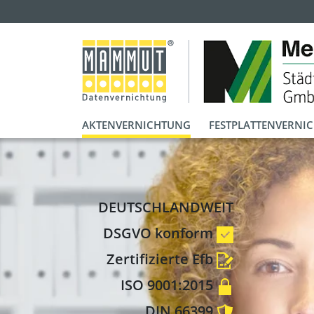
AKTENVERNICHTUNG
FESTPLATTENVERNI
DEUTSCHLANDWEIT
DSGVO konform
Zertifizierte Efb
ISO 9001:2015
DIN 66399