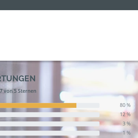
RTUNGEN
,7 von 5 Sternen
80 %
12 %
3 %
1 %