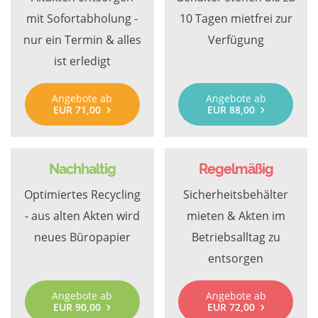
mit Sofortabholung -
10 Tagen mietfrei zur
nur ein Termin & alles
Verfügung
ist erledigt
Angebote ab
Angebote ab
EUR 71,00
EUR 88,00
Nachhaltig
Regelmäßig
Optimiertes Recycling
Sicherheitsbehälter
- aus alten Akten wird
mieten & Akten im
neues Büropapier
Betriebsalltag zu
entsorgen
Angebote ab
Angebote ab
EUR 90,00
EUR 72,00