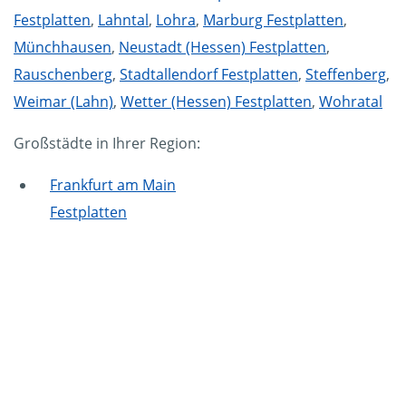
Festplatten
,
Lahntal
,
Lohra
,
Marburg Festplatten
,
Münchhausen
,
Neustadt (Hessen) Festplatten
,
Rauschenberg
,
Stadtallendorf Festplatten
,
Steffenberg
,
Weimar (Lahn)
,
Wetter (Hessen) Festplatten
,
Wohratal
Großstädte in Ihrer Region:
Frankfurt am Main
Festplatten
Mammut Deutschland
Die Mittelstandskooperation Mammut Deutschland
GmbH & Co. KG ist bundesweit Ihr Servicepartner für
Aktenvernichtung, Festplattenvernichtung und