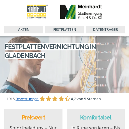
AKTEN
FESTPLATTEN
DATENTRÄGER
FESTPLATTENVERNICHTUNG IN
GLADENBACH
1915
Bewertungen
4,7 von 5 Sternen
Preiswert
Komfortabel
Sofortbeladung – Nur
In Ruhe sortieren – Bis