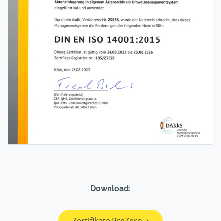
Download:
Zertifikate PreZero