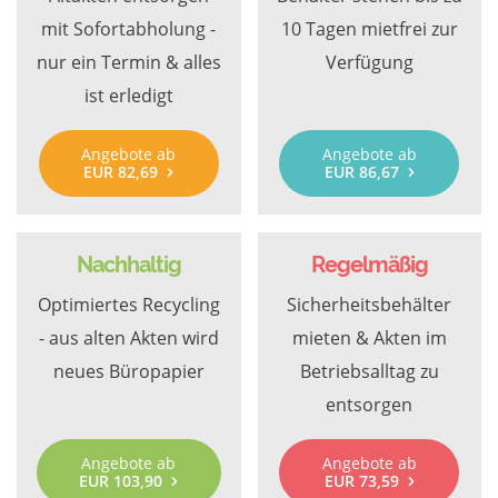
mit Sofortabholung -
10 Tagen mietfrei zur
nur ein Termin & alles
Verfügung
ist erledigt
Angebote ab
Angebote ab
EUR 82,69
EUR 86,67
Nachhaltig
Regelmäßig
Optimiertes Recycling
Sicherheitsbehälter
- aus alten Akten wird
mieten & Akten im
neues Büropapier
Betriebsalltag zu
entsorgen
Angebote ab
Angebote ab
EUR 103,90
EUR 73,59