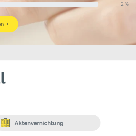
2 %
en
l
Aktenvernichtung