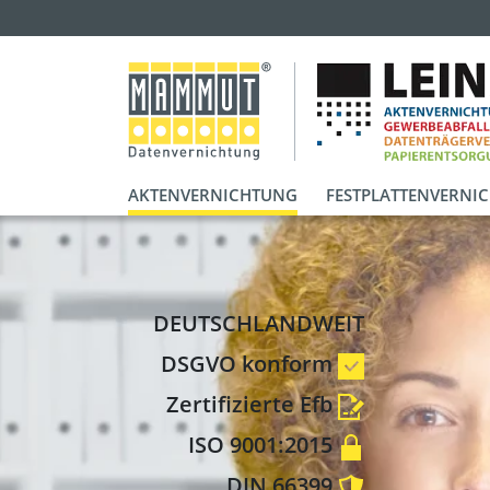
AKTENVERNICHTUNG
FESTPLATTENVERNI
DEUTSCHLANDWEIT
DSGVO konform
Zertifizierte Efb
ISO 9001:2015
DIN 66399