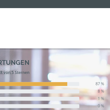
ERTUNGEN
,8 von 5 Sternen
87 %
8 %
1 %
0 %