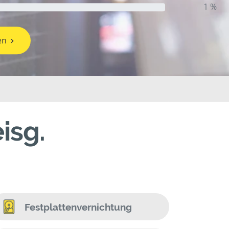
1 %
en
isg.
Festplattenvernichtung