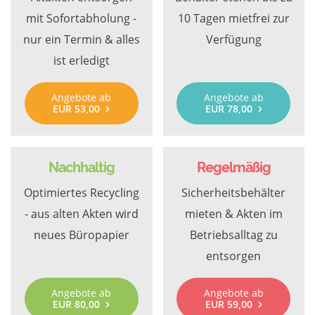
mit Sofortabholung -
10 Tagen mietfrei zur
nur ein Termin & alles
Verfügung
ist erledigt
Angebote ab
Angebote ab
EUR 53,00
EUR 78,00
Nachhaltig
Regelmäßig
Optimiertes Recycling
Sicherheitsbehälter
- aus alten Akten wird
mieten & Akten im
neues Büropapier
Betriebsalltag zu
entsorgen
Angebote ab
Angebote ab
EUR 80,00
EUR 59,00