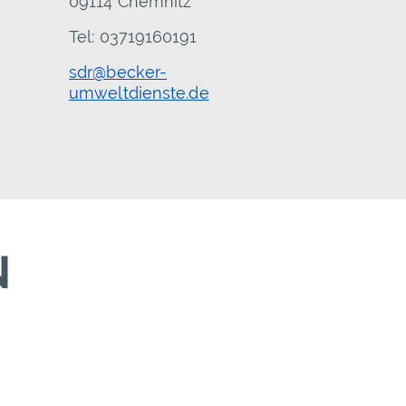
09114 Chemnitz
Tel: 03719160191
sdr@becker-
umweltdienste.de
N