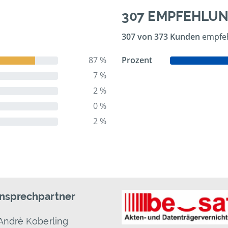
307 EMPFEHLU
307 von 373 Kunden
empfeh
87 %
Prozent
7 %
2 %
0 %
2 %
Ansprechpartner
Andrè Koberling