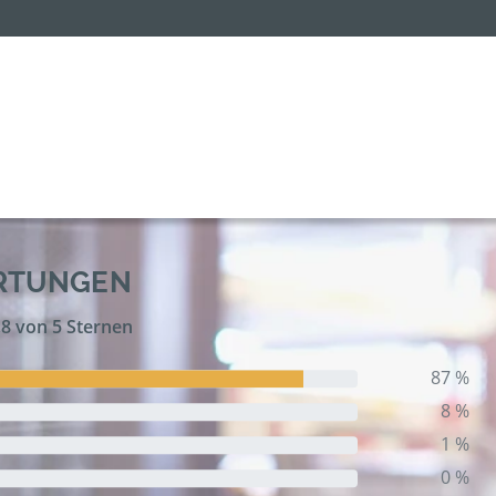
ERTUNGEN
,8 von 5 Sternen
87 %
8 %
1 %
0 %