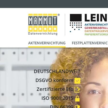
AKTENVERNICHTUNG
FESTPLATTENVERNI
DEUTSCHLANDWEIT
DSGVO konform
Zertifizierte Efb
ISO 9001:2015
DIN 66399