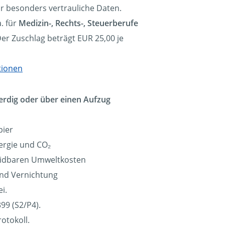
ür besonders vertrauliche Daten.
. für
Medizin-, Rechts-, Steuerberufe
Der Zuschlag beträgt EUR 25,00 je
tionen
erdig oder über einen Aufzug
pier
ergie und CO₂
eidbaren Umweltkosten
und Vernichtung
i.
99 (S2/P4).
otokoll.