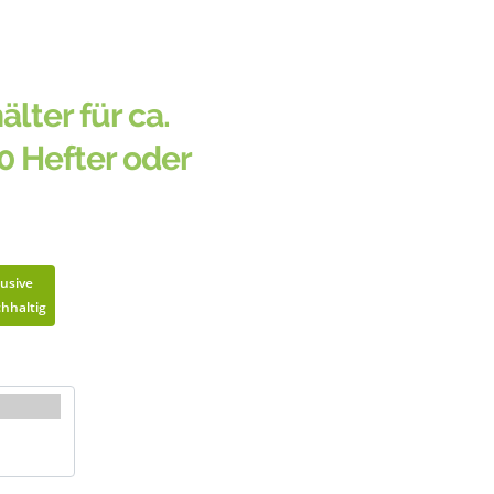
älter für ca.
0 Hefter oder
lusive
hhaltig