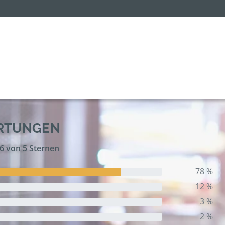
ERTUNGEN
,6 von 5 Sternen
78 %
12 %
3 %
2 %