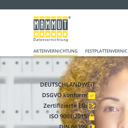
AKTENVERNICHTUNG
FESTPLATTENVERNI
DEUTSCHLANDWEIT
DSGVO konform
Zertifizierte Efb
ISO 9001:2015
DIN 66399