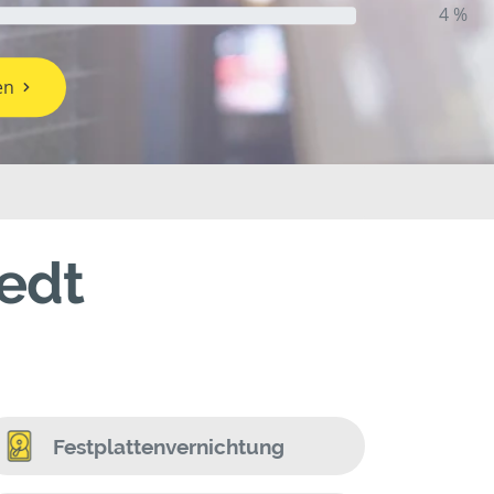
4 %
en
edt
Festplattenvernichtung